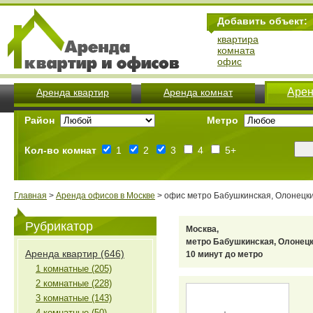
Добавить объект:
квартира
комната
офис
Арен
Аренда квартир
Аренда комнат
Район
Метро
Кол-во комнат
1
2
3
4
5+
Главная
>
Аренда офисов в Москве
> офис метро Бабушкинская, Олонецкий
Рубрикатор
Москва,
метро Бабушкинская, Олонецк
Аренда квартир (646)
10 минут до метро
1 комнатные (205)
2 комнатные (228)
3 комнатные (143)
4 комнатные (50)