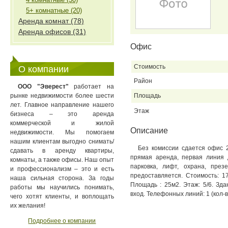
5+ комнатные (20)
Аренда комнат (78)
Аренда офисов (31)
Офис
Стоимость
О компании
Район
ООО "Эверест"
работает на
рынке недвижимости более шести
Площадь
лет. Главное направление нашего
Этаж
бизнеса – это аренда
коммерческой и жилой
Описание
недвижимости. Мы помогаем
нашим клиентам выгодно снимать/
Без комиссии сдается офис 
сдавать в аренду квартиры,
прямая аренда, первая линия д
комнаты, а также офисы. Наш опыт
парковка, лифт, охрана, пре
и профессионализм – это и есть
предоставляется. Стоимость: 17
наша сильная сторона. За годы
Площадь : 25м2. Этаж: 5/6. Зд
работы мы научились понимать,
вход. Телефонных линий: 1 (кол-
чего хотят клиенты, и воплощать
их желания!
Подробнее о компании