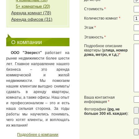
5+ комнатные (20)
Стоимость
*
Аренда комнат (78)
Количество комнат
*
Аренда офисов (31)
Этаж
*
Этажность
*
О компании
Подробное описание
квартиры (
улица, номер
ООО "Эверест"
работает на
дома, метро, и т.д.
)
*
рынке недвижимости более шести
лет. Главное направление нашего
бизнеса – это аренда
коммерческой и жилой
недвижимости. Мы помогаем
нашим клиентам выгодно снимать/
сдавать в аренду квартиры,
комнаты, а также офисы. Наш опыт
Ваша контактная
информация
*
и профессионализм – это и есть
наша сильная сторона. За годы
Фотографии (
jpg, не
больше 300 кб. каждая
):
работы мы научились понимать,
чего хотят клиенты, и воплощать
их желания!
Подробнее о компании