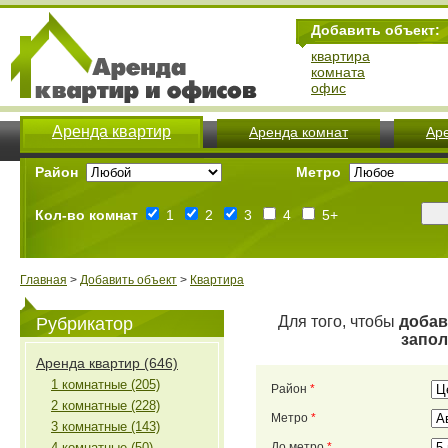
Добавить объект:
квартира
комната
офис
Аренда квартир
Аренда комнат
Ар
Район
Метро
Кол-во комнат
1
2
3
4
5+
Главная
>
Добавить объект
>
Квартира
Для того, чтобы
добав
Рубрикатор
запо
Аренда квартир (646)
1 комнатные (205)
Район
*
2 комнатные (228)
Метро
*
3 комнатные (143)
4 комнатные (50)
До метро
*