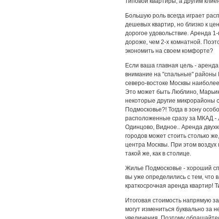
типовой квартиры, а другим клие
Большую роль всегда играет рас
дешевых квартир, но близко к це
дорогое удовольствие. Аренда 1
дороже, чем 2-х комнатной. Поэто
экономить на своем комфорте?
Если ваша главная цель - аренда
внимание на "спальные" районы М
северо-востоке Москвы наиболе
Это может быть Люблино, Марьин
некоторые другие микрорайоны с
Подмосковье?! Тогда в зону особ
расположенные сразу за МКАД - 
Одинцово, Видное.. Аренда двух
городов может стоить столько же
центра Москвы. При этом воздух 
такой же, как в столице.
Жилье Подмосковье - хороший сп
вы уже определились с тем, что 
краткосрочная аренда квартир! 
Итоговая стоимость напрямую за
могут измениться буквально за не
увеличения. Поэтому обращайте