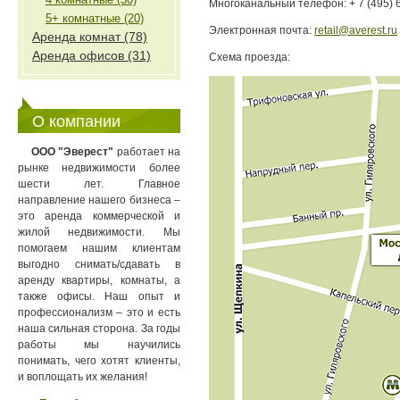
Многоканальный телефон: + 7 (495) 
5+ комнатные (20)
Электронная почта:
retail@averest.ru
Аренда комнат (78)
Аренда офисов (31)
Схема проезда:
О компании
ООО "Эверест"
работает на
рынке недвижимости более
шести лет. Главное
направление нашего бизнеса –
это аренда коммерческой и
жилой недвижимости. Мы
помогаем нашим клиентам
выгодно снимать/сдавать в
аренду квартиры, комнаты, а
также офисы. Наш опыт и
профессионализм – это и есть
наша сильная сторона. За годы
работы мы научились
понимать, чего хотят клиенты,
и воплощать их желания!