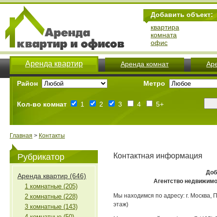
Добавить объект:
квартира
комната
офис
Аренда квартир
Аренда комнат
Ар
Район
Метро
Кол-во комнат
1
2
3
4
5+
Главная
>
Контакты
Контактная информация
Рубрикатор
Доб
Аренда квартир (646)
Агентство недвижимо
1 комнатные (205)
Мы находимся по адресу: г. Москва, 
2 комнатные (228)
этаж)
3 комнатные (143)
4 комнатные (50)