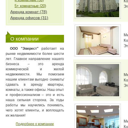
Ко
5+ комнатные (20)
Эт
Аренда комнат (78)
Аренда офисов (31)
М
О компании
Ко
Эт
ООО "Эверест"
работает на
рынке недвижимости более шести
лет. Главное направление нашего
бизнеса – это аренда
коммерческой и жилой
недвижимости. Мы помогаем
М
нашим клиентам выгодно снимать/
Ко
сдавать в аренду квартиры,
Эт
комнаты, а также офисы. Наш опыт
и профессионализм – это и есть
наша сильная сторона. За годы
работы мы научились понимать,
чего хотят клиенты, и воплощать
их желания!
М
Подробнее о компании
Ко