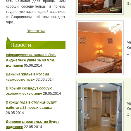
есть немалая доля правды. Чем
Эт
хороши соседи-Тельцы и почему
трудно ужиться в одной квартире
со Скорпионом – об этом поведает
горо..
Все статьи
М
Новости
Ко
Эт
«Французская» вилла в Лос-
Анджелесе ушла за 40 млн.
долларов
05.06.2014
Цены на жилье в России
«заморозились»
02.06.2014
В Крыму создадут особую
экономическую зону
29.05.2014
К концу года в столице будут
М
работать 23 новых садика
Ко
26.05.2014
Эт
Долевое строительство будет
надежнее
22.05.2014