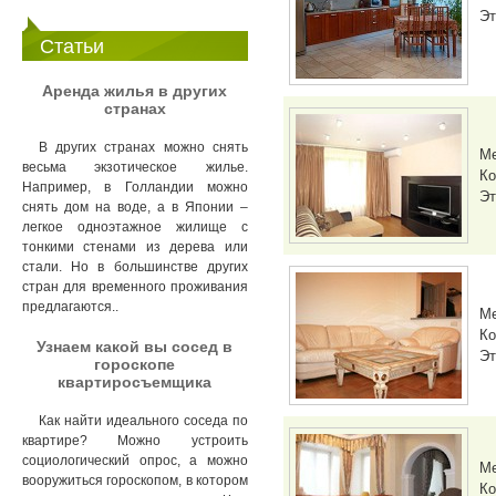
Эт
Статьи
Аренда жилья в других
странах
В других странах можно снять
М
весьма экзотическое жилье.
Ко
Например, в Голландии можно
Эт
снять дом на воде, а в Японии –
легкое одноэтажное жилище с
тонкими стенами из дерева или
стали. Но в большинстве других
стран для временного проживания
предлагаются..
М
Ко
Узнаем какой вы сосед в
Эт
гороскопе
квартиросъемщика
Как найти идеального соседа по
квартире? Можно устроить
социологический опрос, а можно
М
вооружиться гороскопом, в котором
Ко