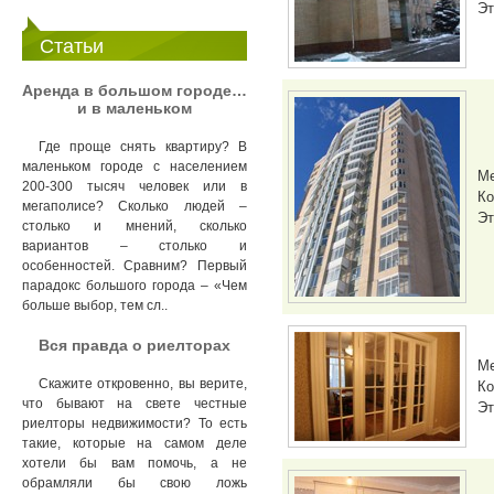
Эт
Статьи
Аренда в большом городе…
и в маленьком
Где проще снять квартиру? В
маленьком городе с населением
М
200-300 тысяч человек или в
Ко
мегаполисе? Сколько людей –
Эт
столько и мнений, сколько
вариантов – столько и
особенностей. Сравним? Первый
парадокс большого города – «Чем
больше выбор, тем сл..
Вся правда о риелторах
М
Скажите откровенно, вы верите,
Ко
что бывают на свете честные
Эт
риелторы недвижимости? То есть
такие, которые на самом деле
хотели бы вам помочь, а не
обрамляли бы свою ложь