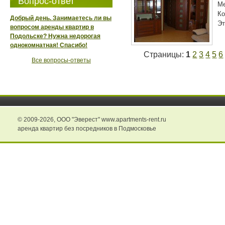
Вопрос-ответ
М
Ко
Добрый день. Занимаетесь ли вы
Эт
вопросом аренды квартир в
Подольске? Нужна недорогая
однокомнатная! Спасибо!
Страницы:
1
2
3
4
5
6
Все вопросы-ответы
© 2009-2026,
ООО "Эверест" www.apartments-rent.ru
аренда квартир без посредников в Подмосковье