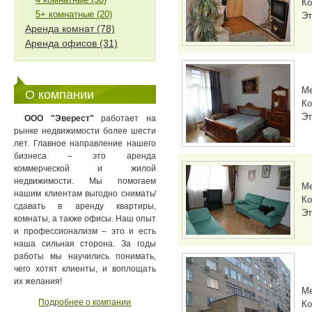
Ко
5+ комнатные (20)
Эт
Аренда комнат (78)
Аренда офисов (31)
М
О компании
Ко
Эт
ООО "Эверест"
работает на
рынке недвижимости более шести
лет. Главное направление нашего
бизнеса – это аренда
коммерческой и жилой
недвижимости. Мы помогаем
М
нашим клиентам выгодно снимать/
Ко
сдавать в аренду квартиры,
Эт
комнаты, а также офисы. Наш опыт
и профессионализм – это и есть
наша сильная сторона. За годы
работы мы научились понимать,
чего хотят клиенты, и воплощать
их желания!
М
Подробнее о компании
Ко