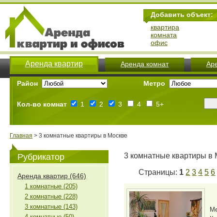
Добавить объект:
квартира
комната
офис
Аренда квартир
Аренда комнат
Ар
Район
Метро
Кол-во комнат
1
2
3
4
5+
Главная
> 3 комнатные квартиры в Москве
3 комнатные квартиры в 
Рубрикатор
Страницы:
1
2
3
4
5
6
Аренда квартир (646)
1 комнатные (205)
2 комнатные (228)
3 комнатные (143)
М
4 комнатные (50)