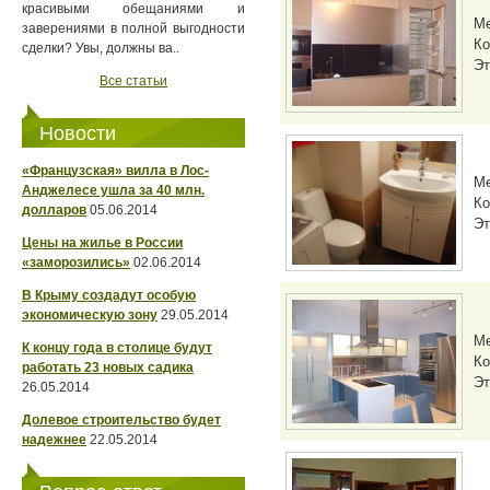
красивыми обещаниями и
М
заверениями в полной выгодности
Ко
сделки? Увы, должны ва..
Эт
Все статьи
Новости
«Французская» вилла в Лос-
М
Анджелесе ушла за 40 млн.
Ко
долларов
05.06.2014
Эт
Цены на жилье в России
«заморозились»
02.06.2014
В Крыму создадут особую
экономическую зону
29.05.2014
М
К концу года в столице будут
Ко
работать 23 новых садика
Эт
26.05.2014
Долевое строительство будет
надежнее
22.05.2014