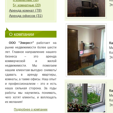
Ко
Эт
5+ комнатные (20)
Аренда комнат (78)
Аренда офисов (31)
О компании
ООО "Эверест"
работает на
Кв
рынке недвижимости более шести
М
лет. Главное направление нашего
Ко
бизнеса – это аренда
Эт
коммерческой и жилой
недвижимости. Мы помогаем
нашим клиентам выгодно снимать/
сдавать в аренду квартиры,
комнаты, а также офисы. Наш опыт
и профессионализм – это и есть
наша сильная сторона. За годы
Кв
работы мы научились понимать,
М
чего хотят клиенты, и воплощать
Ко
их желания!
Эт
Подробнее о компании