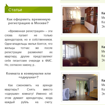
Статьи
Кв
М
Как оформить временную
Ко
регистрацию в Москве?
Эт
«Временная регистрация» – эти
слова пугают не только
арендаторов, но и собственников.
Одни владельцы жилья боятся, что
Кв
жильцы тотчас же после
М
регистрации разменяют их
Ко
квартиру, другие представляют
Эт
себе гигантские очереди в ФМС.
Но, согласно закону, р..
Комната в коммуналке или
«однушка»?
Кв
М
Как сэкономить на аренде
Ко
квартиры? Снять вместо
Эт
«однушки» комнату! Именно об
этом думают арендаторы, когда
каждый рубль на счету.