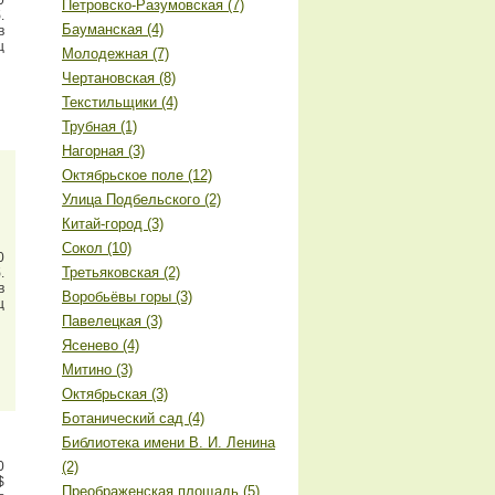
0
Петровско-Разумовская (7)
.
Бауманская (4)
в
ц
Молодежная (7)
Чертановская (8)
Текстильщики (4)
Трубная (1)
Нагорная (3)
Октябрьское поле (12)
Улица Подбельского (2)
Китай-город (3)
Сокол (10)
0
Третьяковская (2)
.
в
Воробьёвы горы (3)
ц
Павелецкая (3)
Ясенево (4)
Митино (3)
Октябрьская (3)
Ботанический сад (4)
Библиотека имени В. И. Ленина
0
(2)
$
Преображенская площадь (5)