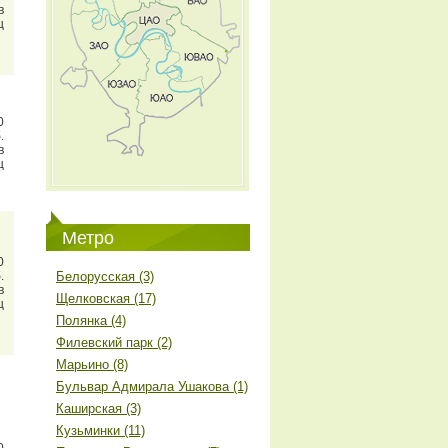
в
ц
0
.
в
ц
Метро
0
.
Белорусская (3)
в
Щелковская (17)
ц
Полянка (4)
Филевский парк (2)
Марьино (8)
Бульвар Адмирала Ушакова (1)
Каширская (3)
Кузьминки (11)