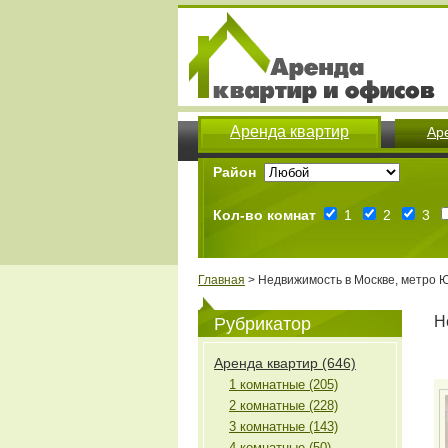
Аренда квартир
Ар
Район
Кол-во комнат
1
2
3
Главная
> Недвижимость в Москве, метро 
Н
Рубрикатор
Аренда квартир (646)
1 комнатные (205)
2 комнатные (228)
3 комнатные (143)
4 комнатные (50)