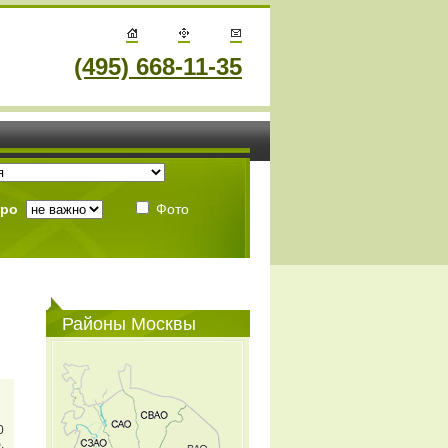
(495) 668-11-35
тро
Фото
Районы Москвы
0
.