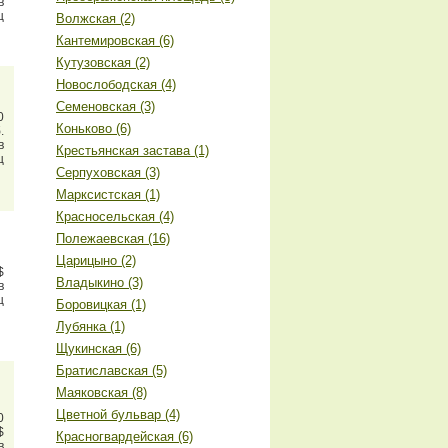
в
ц
Волжская (2)
Кантемировская (6)
Кутузовская (2)
Новослободская (4)
Семеновская (3)
0
Коньково (6)
.
в
Крестьянская застава (1)
ц
Серпуховская (3)
Марксистская (1)
Красносельская (4)
Полежаевская (16)
Царицыно (2)
$
Владыкино (3)
в
ц
Боровицкая (1)
Лубянка (1)
Щукинская (6)
Братиславская (5)
Маяковская (8)
Цветной бульвар (4)
0
$
Красногвардейская (6)
в