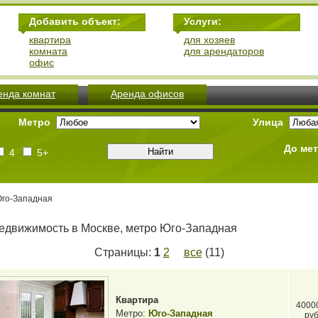
Добавить объект:
Услуги:
квартира
для хозяев
комната
для арендаторов
офис
енда комнат
Аренда офисов
Метро
Улица
До ме
4
5+
Юго-Западная
едвижимость в Москве, метро Юго-Западная
Страницы:
1
2
все
(11)
Квартира
4000
Метро:
Юго-Западная
руб