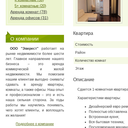
5+ комнатные (20)
Аренда комнат (78)
Аренда офисов (31)
Квартира
О компании
Стоимость
ООО "Эверест"
работает на
Район
рынке недвижимости более шести
лет. Главное направление нашего
Количество комнат
бизнеса – это аренда
Этаж
коммерческой и жилой
недвижимости. Мы помогаем
Описание
нашим клиентам выгодно снимать/
сдавать в аренду квартиры,
Сдается 1-комнатная квартира
комнаты, а также офисы. Наш опыт
и профессионализм – это и есть
Характеристики квартиры:
наша сильная сторона. За годы
работы мы научились понимать,
Дизайнерский евро рем
чего хотят клиенты, и воплощать
Полностью обставлена 
их желания!
Встроенная кухня;
Вся бытовая техника;
Подробнее о компании
Посудомоечная машина