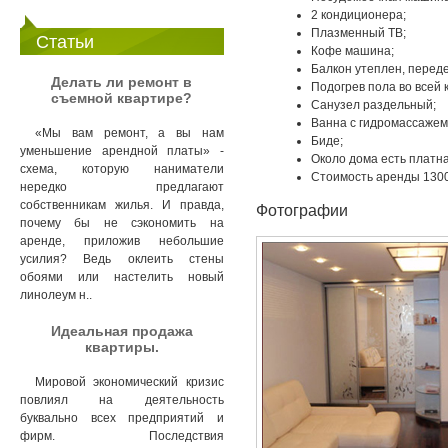
2 кондиционера;
Плазменный ТВ;
Статьи
Кофе машина;
Балкон утеплен, переде
Делать ли ремонт в
Подогрев пола во всей 
съемной квартире?
Санузел раздельный;
Ванна с гидромассажем
«Мы вам ремонт, а вы нам
Биде;
уменьшение арендной платы» -
Около дома есть платна
схема, которую наниматели
Стоимость аренды 1300
нередко предлагают
собственникам жилья. И правда,
Фотографии
почему бы не сэкономить на
аренде, приложив небольшие
усилия? Ведь оклеить стены
обоями или настелить новый
линолеум н..
Идеальная продажа
квартиры.
Мировой экономический кризис
повлиял на деятельность
буквально всех предприятий и
фирм. Последствия