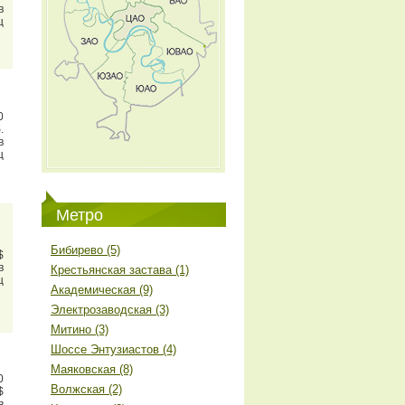
в
ц
0
.
в
ц
Метро
Бибирево (5)
$
в
Крестьянская застава (1)
ц
Академическая (9)
Электрозаводская (3)
Митино (3)
Шоссе Энтузиастов (4)
Маяковская (8)
0
Волжская (2)
$
в