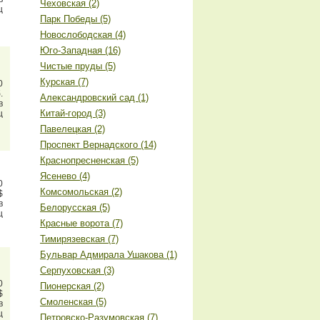
Чеховская (2)
ц
Парк Победы (5)
Новослободская (4)
Юго-Западная (16)
Чистые пруды (5)
Курская (7)
0
.
Александровский сад (1)
в
Китай-город (3)
ц
Павелецкая (2)
Проспект Вернадского (14)
Краснопресненская (5)
Ясенево (4)
0
Комсомольская (2)
$
в
Белорусская (5)
ц
Красные ворота (7)
Тимирязевская (7)
Бульвар Адмирала Ушакова (1)
Серпуховская (3)
0
Пионерская (2)
$
Смоленская (5)
в
ц
Петровско-Разумовская (7)