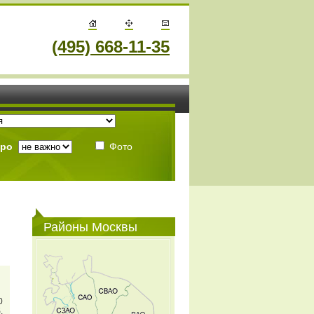
(495) 668-11-35
тро
Фото
Районы Москвы
0
.