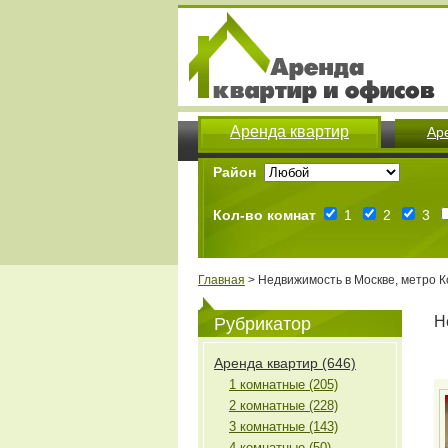
Аренда квартир
Ар
Район
Кол-во комнат
1
2
3
Главная
> Недвижимость в Москве, метро 
Н
Рубрикатор
Аренда квартир (646)
1 комнатные (205)
2 комнатные (228)
3 комнатные (143)
4 комнатные (50)