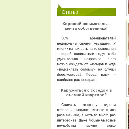
Статьи
Хороший наниматель –
мечта собственника!
50% арендодателей
недовольны своими жильцами. У
многих из них есть на то основания
– порой наниматели ведут себя
удивительно некрасиво. Чего
можно ожидать от жильцов и куда
«подстилать соломку» на случай
форс-мажора? Перед нами –
наиболее распростран..
Как ужиться с соседом в
съемной квартире?
Снимать квартиру вдвоем
весело и выгодно: платите в два
раза меньше, а жить во много раз
интереснее! Даже любые бытовые
неудобства можно легко