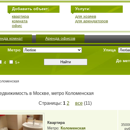
Добавить объект:
Услуги:
квартира
для хозяев
комната
для арендаторов
офис
енда комнат
Аренда офисов
Метро
Улица
До ме
4
5+
Коломенская
едвижимость в Москве, метро Коломенская
Страницы:
1
2
все
(11)
Квартира
3500
Метро:
Коломенская
руб