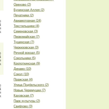
Орехово (2)
Бунинская Аллея (2)
Печатники (2)
Авиамоторная (24)
0
$
Текстильщики (4)
в
Семеновская (3)
ц
Первомайская (7)
Тушинская (7)
Черкизовская (3)
Речной вокзал (5)
0
$
Сокольники (5)
в
Кропоткинская (9)
ц
Динамо (10)
Сокол (10)
Пражская (4)
Улица Подбельского (2)
0
$
Новые Черемушки (7)
в
Каховская (7)
ц
Парк культуры (2)
Свиблово (3)