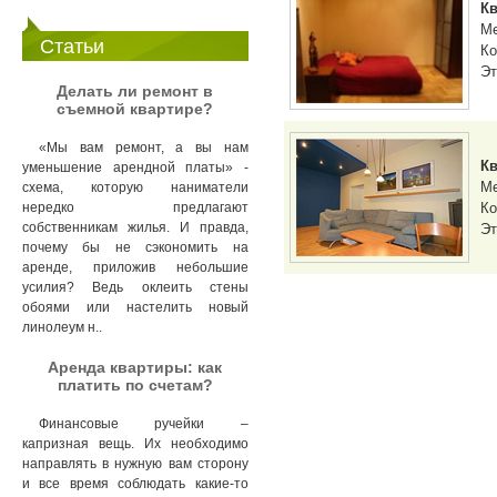
Кв
М
Статьи
Ко
Эт
Делать ли ремонт в
съемной квартире?
«Мы вам ремонт, а вы нам
Кв
уменьшение арендной платы» -
М
схема, которую наниматели
Ко
нередко предлагают
собственникам жилья. И правда,
Эт
почему бы не сэкономить на
аренде, приложив небольшие
усилия? Ведь оклеить стены
обоями или настелить новый
линолеум н..
Аренда квартиры: как
платить по счетам?
Финансовые ручейки –
капризная вещь. Их необходимо
направлять в нужную вам сторону
и все время соблюдать какие-то