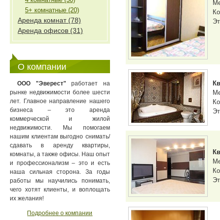
М
5+ комнатные (20)
Ко
Аренда комнат (78)
Эт
Аренда офисов (31)
О компании
Кв
ООО "Эверест"
работает на
рынке недвижимости более шести
М
лет. Главное направление нашего
Ко
бизнеса – это аренда
Эт
коммерческой и жилой
недвижимости. Мы помогаем
нашим клиентам выгодно снимать/
сдавать в аренду квартиры,
Кв
комнаты, а также офисы. Наш опыт
М
и профессионализм – это и есть
Ко
наша сильная сторона. За годы
Эт
работы мы научились понимать,
чего хотят клиенты, и воплощать
их желания!
Подробнее о компании