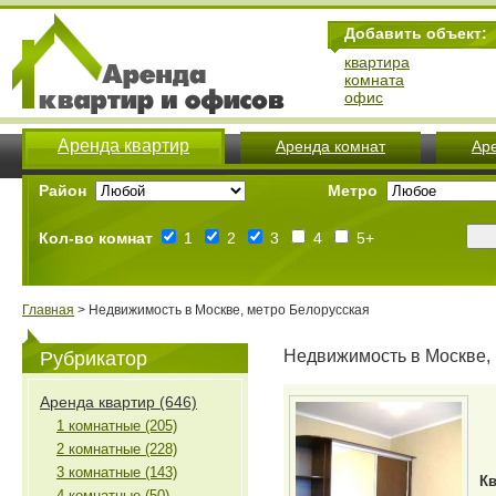
Добавить объект:
квартира
комната
офис
Аренда квартир
Аренда комнат
Ар
Район
Метро
Кол-во комнат
1
2
3
4
5+
Главная
> Недвижимость в Москве, метро Белорусская
Недвижимость в Москве,
Рубрикатор
Аренда квартир (646)
1 комнатные (205)
2 комнатные (228)
3 комнатные (143)
Кв
4 комнатные (50)