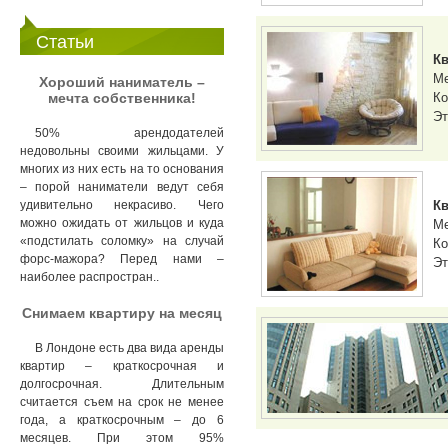
Статьи
Кв
М
Хороший наниматель –
мечта собственника!
Ко
Эт
50% арендодателей
недовольны своими жильцами. У
многих из них есть на то основания
– порой наниматели ведут себя
Кв
удивительно некрасиво. Чего
можно ожидать от жильцов и куда
М
«подстилать соломку» на случай
Ко
форс-мажора? Перед нами –
Эт
наиболее распростран..
Снимаем квартиру на месяц
В Лондоне есть два вида аренды
квартир – краткосрочная и
долгосрочная. Длительным
считается съем на срок не менее
года, а краткосрочным – до 6
месяцев. При этом 95%