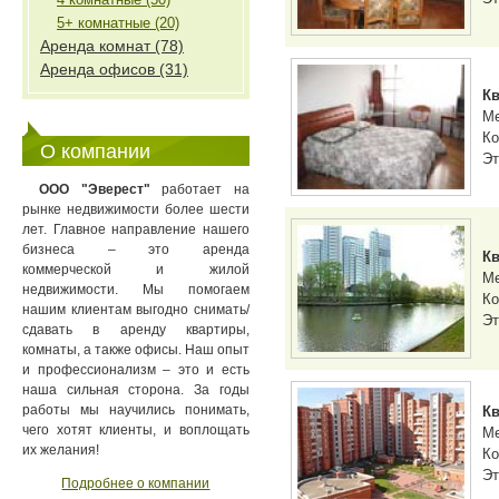
5+ комнатные (20)
Аренда комнат (78)
Аренда офисов (31)
Кв
М
Ко
О компании
Эт
ООО "Эверест"
работает на
рынке недвижимости более шести
лет. Главное направление нашего
бизнеса – это аренда
Кв
коммерческой и жилой
М
недвижимости. Мы помогаем
Ко
нашим клиентам выгодно снимать/
Эт
сдавать в аренду квартиры,
комнаты, а также офисы. Наш опыт
и профессионализм – это и есть
наша сильная сторона. За годы
работы мы научились понимать,
Кв
чего хотят клиенты, и воплощать
М
их желания!
Ко
Эт
Подробнее о компании