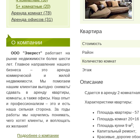
5+ комнатные (20)
Аренда комнат (78)
Аренда офисов (31)
Квартира
О компании
Стоимость
Район
ООО "Эверест"
работает на
рынке недвижимости более шести
Количество комнат
лет. Главное направление нашего
бизнеса – это аренда
Этаж
коммерческой и жилой
недвижимости. Мы помогаем
Описание
нашим клиентам выгодно снимать/
сдавать в аренду квартиры,
Сдается в аренду 2-комнатная
комнаты, а также офисы. Наш опыт
Характеристики квартиры:
и профессионализм – это и есть
наша сильная сторона. За годы
Площадь квартиры - 57
работы мы научились понимать,
Площадь комнат 20+16
чего хотят клиенты, и воплощать
2
Площадь кухни 9 м
;
их желания!
Капитальный ремонт;
Подробнее о компании
Красивые, дорогие обои