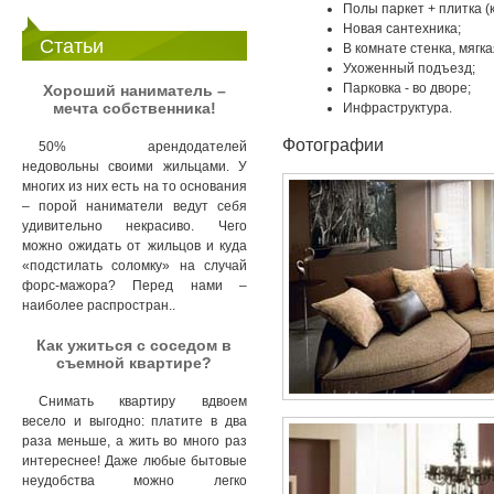
Полы паркет + плитка (
Новая сантехника;
Статьи
В комнате стенка, мягка
Ухоженный подъезд;
Парковка - во дворе;
Хороший наниматель –
мечта собственника!
Инфраструктура.
Фотографии
50% арендодателей
недовольны своими жильцами. У
многих из них есть на то основания
– порой наниматели ведут себя
удивительно некрасиво. Чего
можно ожидать от жильцов и куда
«подстилать соломку» на случай
форс-мажора? Перед нами –
наиболее распростран..
Как ужиться с соседом в
съемной квартире?
Снимать квартиру вдвоем
весело и выгодно: платите в два
раза меньше, а жить во много раз
интереснее! Даже любые бытовые
неудобства можно легко