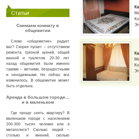
Кв
Статьи
М
Ко
Эт
Снимаем комнату в
общежитии
Слово «общежитие» радует
вас? Скорее пугает – отсутствием
ремонта, грязной кухней, общей
Кв
ванной и туалетом. 20-30 лет
М
назад общежития были именно
Ко
такими – ветхими, безрадостными
Эт
и ненадежными. Но сейчас все
изменилось. В общежитии может
быть отдельна..
Аренда в большом городе…
и в маленьком
Где проще снять квартиру? В
маленьком городе с населением
200-300 тысяч человек или в
мегаполисе? Сколько людей –
столько и мнений, сколько