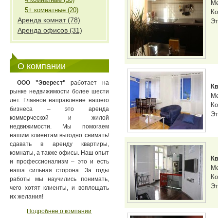
М
5+ комнатные (20)
Ко
Аренда комнат (78)
Эт
Аренда офисов (31)
О компании
ООО "Эверест"
работает на
Кв
рынке недвижимости более шести
М
лет. Главное направление нашего
Ко
бизнеса – это аренда
Эт
коммерческой и жилой
недвижимости. Мы помогаем
нашим клиентам выгодно снимать/
сдавать в аренду квартиры,
комнаты, а также офисы. Наш опыт
Кв
и профессионализм – это и есть
М
наша сильная сторона. За годы
Ко
работы мы научились понимать,
Эт
чего хотят клиенты, и воплощать
их желания!
Подробнее о компании