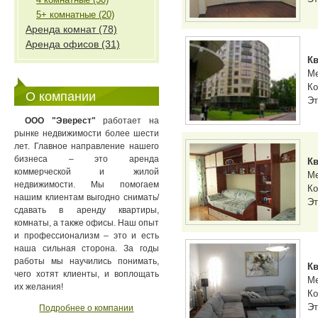
5+ комнатные (20)
Аренда комнат (78)
Аренда офисов (31)
Кв
М
Ко
О компании
Эт
ООО "Эверест"
работает на
рынке недвижимости более шести
лет. Главное направление нашего
бизнеса – это аренда
Кв
коммерческой и жилой
М
недвижимости. Мы помогаем
Ко
нашим клиентам выгодно снимать/
Эт
сдавать в аренду квартиры,
комнаты, а также офисы. Наш опыт
и профессионализм – это и есть
наша сильная сторона. За годы
работы мы научились понимать,
Кв
чего хотят клиенты, и воплощать
М
их желания!
Ко
Эт
Подробнее о компании