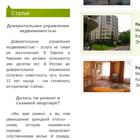
Статьи
Кв
Доверительное управление
М
недвижимостью
Ко
Доверительное управление
Эт
недвижимостью – услуга не такая
уж экзотическая. В Европе и
Америке ею активно пользуются
уже десятки лет. В России же
Кв
доверительное управление
М
получило известность чуть более
Ко
15 лет назад – так сложилось
Эт
исторически. Сейчас..
Делать ли ремонт в
съемной квартире?
«Мы вам ремонт, а вы нам
уменьшение арендной платы» -
схема, которую наниматели
нередко предлагают
собственникам жилья. И правда,