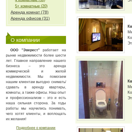
Эт
5+ комнатные (20)
Аренда комнат (78)
Аренда офисов (31)
Кв
М
Ко
О компании
Эт
ООО "Эверест"
работает на
рынке недвижимости более шести
лет. Главное направление нашего
бизнеса – это аренда
коммерческой и жилой
недвижимости. Мы помогаем
Кв
нашим клиентам выгодно снимать/
М
сдавать в аренду квартиры,
Ко
комнаты, а также офисы. Наш опыт
и профессионализм – это и есть
Эт
наша сильная сторона. За годы
работы мы научились понимать,
чего хотят клиенты, и воплощать
их желания!
Подробнее о компании