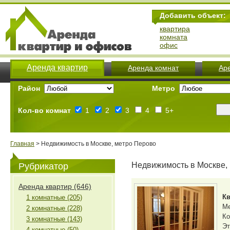
Добавить объект:
квартира
комната
офис
Аренда квартир
Аренда комнат
Ар
Район
Метро
Кол-во комнат
1
2
3
4
5+
Главная
> Недвижимость в Москве, метро Перово
Недвижимость в Москве,
Рубрикатор
Аренда квартир (646)
Кв
1 комнатные (205)
М
2 комнатные (228)
Ко
3 комнатные (143)
Эт
4 комнатные (50)