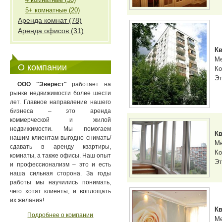
5+ комнатные (20)
Аренда комнат (78)
Аренда офисов (31)
Кв
М
О компании
Ко
Эт
ООО "Эверест"
работает на
рынке недвижимости более шести
лет. Главное направление нашего
бизнеса – это аренда
коммерческой и жилой
недвижимости. Мы помогаем
Кв
нашим клиентам выгодно снимать/
М
сдавать в аренду квартиры,
Ко
комнаты, а также офисы. Наш опыт
Эт
и профессионализм – это и есть
наша сильная сторона. За годы
работы мы научились понимать,
чего хотят клиенты, и воплощать
их желания!
Кв
Подробнее о компании
М