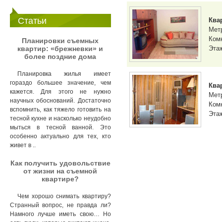
Статьи
Ква
Мет
Комн
Планировки съемных
квартир: «брежневки» и
Этаж
более поздние дома
Планировка жилья имеет
гораздо большее значение, чем
Ква
кажется. Для этого не нужно
Мет
научных обоснований. Достаточно
Комн
вспомнить, как тяжело готовить на
Этаж
тесной кухне и насколько неудобно
мыться в тесной ванной. Это
особенно актуально для тех, кто
живет в ..
Как получить удовольствие
от жизни на съемной
квартире?
Чем хорошо снимать квартиру?
Странный вопрос, не правда ли?
Намного лучше иметь свою… Но