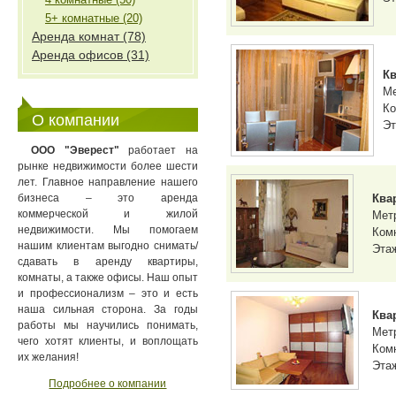
5+ комнатные (20)
Аренда комнат (78)
Аренда офисов (31)
Кв
М
Ко
О компании
Эт
ООО "Эверест"
работает на
рынке недвижимости более шести
лет. Главное направление нашего
бизнеса – это аренда
Ква
коммерческой и жилой
Мет
недвижимости. Мы помогаем
Комн
нашим клиентам выгодно снимать/
Этаж
сдавать в аренду квартиры,
комнаты, а также офисы. Наш опыт
и профессионализм – это и есть
наша сильная сторона. За годы
Ква
работы мы научились понимать,
Мет
чего хотят клиенты, и воплощать
Комн
их желания!
Этаж
Подробнее о компании