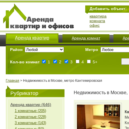
Добавить объект:
квартира
комната
офис
Аренда квартир
Аренда комнат
Ар
Район
Метро
Кол-во комнат
1
2
3
4
5+
Главная
> Недвижимость в Москве, метро Кантемировская
Недвижимость в Москве,
Рубрикатор
Аренда квартир (646)
1 комнатные (205)
Кв
2 комнатные (228)
М
3 комнатные (143)
Ко
Эт
4 комнатные (50)