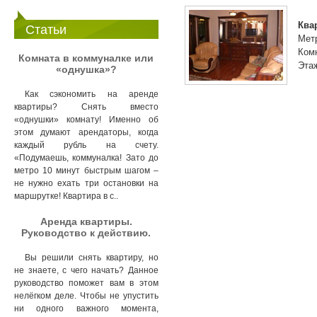
Ква
Статьи
Мет
Комн
Комната в коммуналке или
Этаж
«однушка»?
Как сэкономить на аренде
квартиры? Снять вместо
«однушки» комнату! Именно об
этом думают арендаторы, когда
каждый рубль на счету.
«Подумаешь, коммуналка! Зато до
метро 10 минут быстрым шагом –
не нужно ехать три остановки на
маршрутке! Квартира в с..
Аренда квартиры.
Руководство к действию.
Вы решили снять квартиру, но
не знаете, с чего начать? Данное
руководство поможет вам в этом
нелёгком деле. Чтобы не упустить
ни одного важного момента,