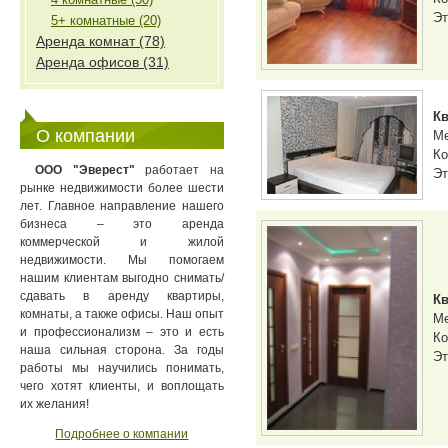
Эт
5+ комнатные (20)
Аренда комнат (78)
Аренда офисов (31)
Кв
О компании
М
Ко
ООО "Эверест"
работает на
Эт
рынке недвижимости более шести
лет. Главное направление нашего
бизнеса – это аренда
коммерческой и жилой
недвижимости. Мы помогаем
нашим клиентам выгодно снимать/
сдавать в аренду квартиры,
Кв
комнаты, а также офисы. Наш опыт
М
и профессионализм – это и есть
Ко
наша сильная сторона. За годы
Эт
работы мы научились понимать,
чего хотят клиенты, и воплощать
их желания!
Подробнее о компании