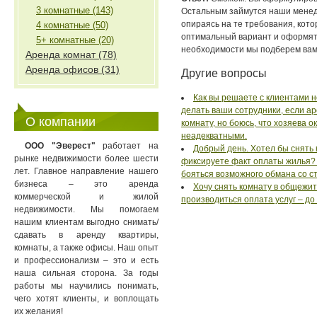
3 комнатные (143)
Остальным займутся наши менед
опираясь на те требования, кот
4 комнатные (50)
оптимальный вариант и оформят
5+ комнатные (20)
необходимости мы подберем вам
Аренда комнат (78)
Аренда офисов (31)
Другие вопросы
Как вы решаете с клиентами н
делать ваши сотрудники, если ар
О компании
комнату, но боюсь, что хозяева 
неадекватными.
ООО "Эверест"
работает на
Добрый день. Хотел бы снять 
рынке недвижимости более шести
фиксируете факт оплаты жилья? Д
лет. Главное направление нашего
бояться возможного обмана со 
бизнеса – это аренда
Хочу снять комнату в общежит
коммерческой и жилой
производиться оплата услуг – до
недвижимости. Мы помогаем
нашим клиентам выгодно снимать/
сдавать в аренду квартиры,
комнаты, а также офисы. Наш опыт
и профессионализм – это и есть
наша сильная сторона. За годы
работы мы научились понимать,
чего хотят клиенты, и воплощать
их желания!