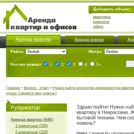
Добавить объект:
квартира
комната
офис
Аренда квартир
Аренда комнат
Ар
Район
Метро
Кол-во комнат
1
2
3
4
5+
Главная
>
Вопрос - ответ
>
Нужно найти недорогую двухкомнатную квартир
лучше. Сможете мне помочь?
Здравствуйте! Нужно на
Рубрикатор
квартиру в Некрасовке. 
бытовой техники. Чем ск
Аренда квартир (646)
помочь?
1 комнатные (205)
2 комнатные (228)
Ответ:
Сможем! Вы сформулирова