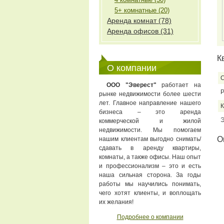
5+ комнатные (20)
Аренда комнат (78)
Аренда офисов (31)
К
О компании
С
ООО "Эверест"
работает на
рынке недвижимости более шести
лет. Главное направление нашего
К
бизнеса – это аренда
коммерческой и жилой
недвижимости. Мы помогаем
О
нашим клиентам выгодно снимать/
сдавать в аренду квартиры,
комнаты, а также офисы. Наш опыт
и профессионализм – это и есть
наша сильная сторона. За годы
работы мы научились понимать,
чего хотят клиенты, и воплощать
их желания!
Подробнее о компании