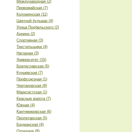
Международная (2)
Первомайская (7)
Коломенская (11)
Цветной бульвар (4)
Улица Подбельского (2)
Аннино (2)
Спортивная (3)
Текстильщики (4)
Нагорная (3)
Университет (15)
Братиславская (5)
Кунцевская (7)
Профсоюзная (1)
Чертановская (8)
Марксистская (1)
Красные ворота (7)
Южная (4)
Кантемировская (6)
Пролетарская (5)
Бауманская (4)
Отрадное (8)