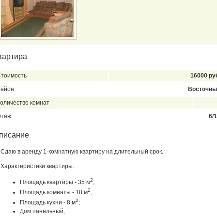
вартира
тоимость
16000 ру
Район
Восточны
оличество комнат
Этаж
6/
писание
Сдаю в аренду 1-комнатную квартиру на длительный срок.
Характеристики квартиры:
2
Площадь квартиры - 35 м
;
2
Площадь комнаты - 18 м
;
2
Площадь кухни - 8 м
;
Дом панельный;