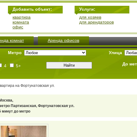
Добавить объект:
Услуги:
квартира
для хозяев
комната
для арендаторов
офис
енда комнат
Аренда офисов
Метро
Улица
До ме
4
5+
вартира на Фортунатовская ул.
Москва,
метро Партизанская, Фортунатовская ул.
5 минут до метро