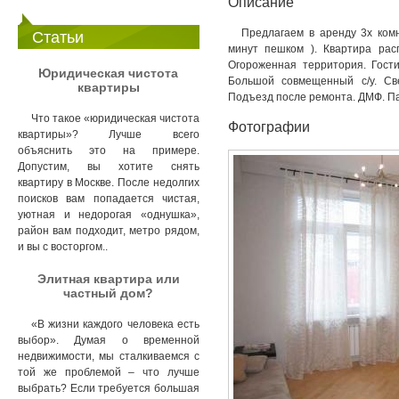
Описание
Предлагаем в аренду 3х комн
Статьи
минут пешком ). Квартира расп
Огороженная территория. Гостин
Юридическая чистота
Большой совмещенный с/у. Св
квартиры
Подъезд после ремонта. ДМФ. Па
Что такое «юридическая чистота
Фотографии
квартиры»? Лучше всего
объяснить это на примере.
Допустим, вы хотите снять
квартиру в Москве. После недолгих
поисков вам попадается чистая,
уютная и недорогая «однушка»,
район вам подходит, метро рядом,
и вы с восторгом..
Элитная квартира или
частный дом?
«В жизни каждого человека есть
выбор». Думая о временной
недвижимости, мы сталкиваемся с
той же проблемой – что лучше
выбрать? Если требуется большая