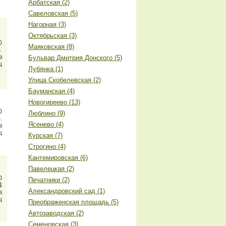
Арбатская (2)
Савеловская (5)
Нагорная (3)
Октябрьская (3)
0
Маяковская (8)
.
в
Бульвар Дмитрия Донского (5)
ц
Лубянка (1)
Улица Скобелевская (2)
Бауманская (4)
Новогиреево (13)
0
Люблино (9)
.
Ясенево (4)
в
ц
Курская (7)
Строгино (4)
Кантемировская (6)
Павелецкая (2)
0
Печатники (2)
$
Александровский сад (1)
в
ц
Преображенская площадь (5)
Автозаводская (2)
Семеновская (3)